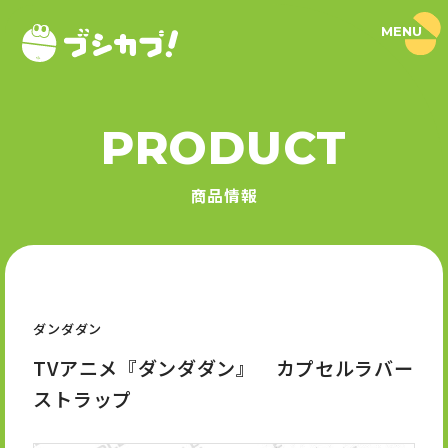
MENU
ブ
シ
カ
プ
！
PRODUCT
｜
PRODUCT
ブ
シ
商品情報
ロ
商品情報
ー
ド
SERIES
カ
プ
セ
シリーズ
ル
公
式
ダンダダン
NEWS
サ
イ
TVアニメ『ダンダダン』 カプセルラバー
ト
ニュース
ストラップ