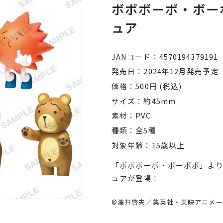
ボボボーボ・ボー
ュア
JANコード
4570194379191
発売日
2024年12月発売予定
価格
500円 (税込)
サイズ
約45mm
素材
PVC
種類
全5種
対象年齢
15歳以上
「ボボボーボ・ボーボボ」よ
ュアが登場！
©澤井啓夫／集英社・東映アニメー