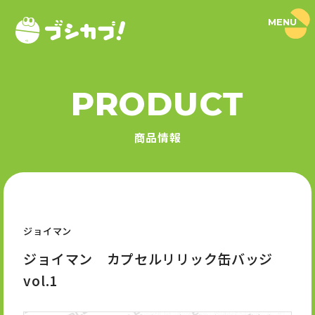
MENU
ブ
シ
カ
プ
！
PRODUCT
｜
PRODUCT
ブ
シ
商品情報
ロ
商品情報
ー
ド
SERIES
カ
プ
セ
シリーズ
ル
公
式
ジョイマン
NEWS
サ
イ
ジョイマン カプセルリリック缶バッジ
ト
ニュース
vol.1