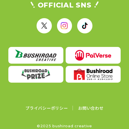
OFFICIAL SNS
X
I
T
n
i
s
k
t
T
a
o
g
k
r
a
m
プライバシーポリシー
お問い合わせ
©2025 bushiroad creative