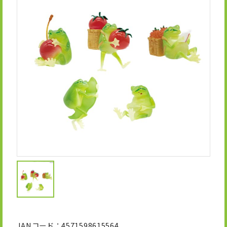
OFFICIAL SNS
X
I
T
n
i
s
k
t
T
a
o
g
k
r
a
m
JANコード
4571598615564