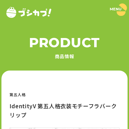
MENU
ブ
シ
カ
プ
！
PRODUCT
｜
PRODUCT
ブ
シ
商品情報
ロ
商品情報
ー
ド
SERIES
カ
プ
セ
シリーズ
ル
公
式
第五人格
NEWS
サ
イ
IdentityV 第五人格衣装モチーフラバーク
ト
ニュース
リップ