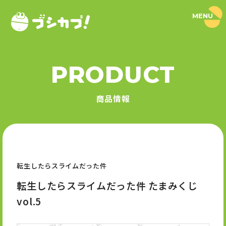
MENU
ブ
シ
カ
プ
！
PRODUCT
｜
PRODUCT
ブ
シ
商品情報
ロ
商品情報
ー
ド
SERIES
カ
プ
セ
シリーズ
ル
公
式
転生したらスライムだった件
NEWS
サ
イ
転生したらスライムだった件 たまみくじ
ト
ニュース
vol.5