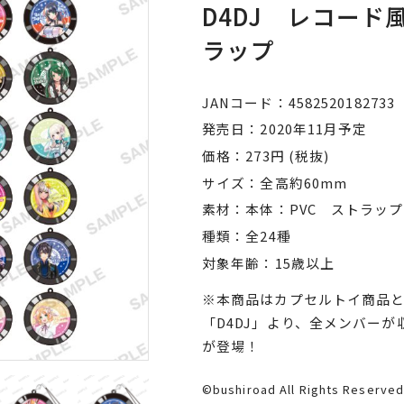
D4DJ レコー
ラップ
JANコード
4582520182733
発売日
2020年11月予定
価格
273円 (税抜)
サイズ
全高約60mm
素材
本体：PVC ストラッ
種類
全24種
対象年齢
15歳以上
※本商品はカプセルトイ商品
「D4DJ」より、全メンバー
が登場！
©bushiroad All Rights Reserved