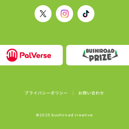
X
I
T
n
i
s
k
t
T
a
o
g
k
r
a
m
プライバシーポリシー
お問い合わせ
©2025 bushiroad creative