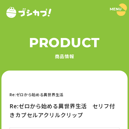
MENU
ブ
シ
カ
プ
！
PRODUCT
｜
PRODUCT
ブ
シ
商品情報
ロ
商品情報
ー
ド
SERIES
カ
プ
セ
シリーズ
ル
公
式
Re:ゼロから始める異世界生活
NEWS
サ
イ
Re:ゼロから始める異世界生活 セリフ付
ト
ニュース
きカプセルアクリルクリップ