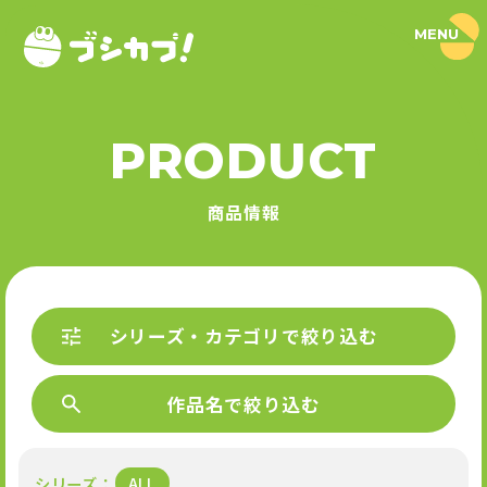
MENU
ブ
シ
カ
プ
！
PRODUCT
｜
PRODUCT
ブ
シ
商品情報
ロ
商品情報
ー
ド
SERIES
カ
プ
セ
シリーズ
ル
P
公
シリーズ・カテゴリで絞り込む
R
式
O
NEWS
サ
D
イ
U
作品名で絞り込む
ト
ニュース
C
T
L
I
シリーズ
ALL