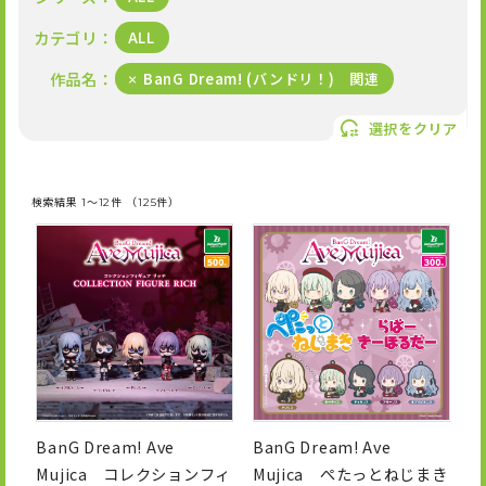
N
OFFICIAL SNS
E
カテゴリ
ALL
U
P
作品名
BanG Dream! (バンドリ！) 関連
X
I
T
選択をクリア
n
i
s
k
t
T
a
o
検索結果 1～12件 （125件）
g
k
r
a
m
BanG Dream! Ave
BanG Dream! Ave
Mujica コレクションフィ
Mujica ぺたっとねじまき