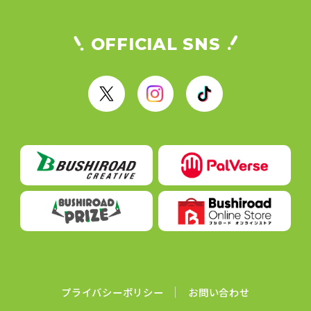
OFFICIAL SNS
X
I
T
n
i
s
k
t
T
a
o
g
k
r
a
m
プライバシーポリシー
お問い合わせ