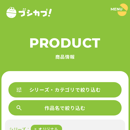
MENU
ブ
シ
カ
プ
！
PRODUCT
｜
PRODUCT
ブ
シ
商品情報
ロ
商品情報
ー
ド
SERIES
カ
プ
セ
シリーズ
ル
P
公
シリーズ・カテゴリで絞り込む
R
式
O
NEWS
サ
D
イ
U
作品名で絞り込む
ト
ニュース
C
T
L
I
シリーズ
オリジナル