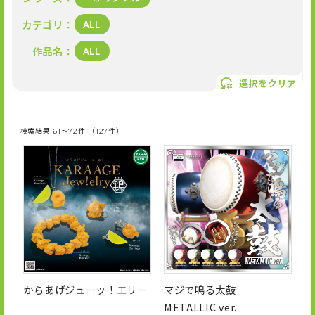
N
OFFICIAL SNS
E
カテゴリ
ALL
U
P
作品名
ALL
X
I
T
選択をクリア
n
i
s
k
t
T
a
o
検索結果 61～72件 （127件）
g
k
r
a
m
からあげジューッ！エリー
マジで鳴る太鼓
METALLIC ver.