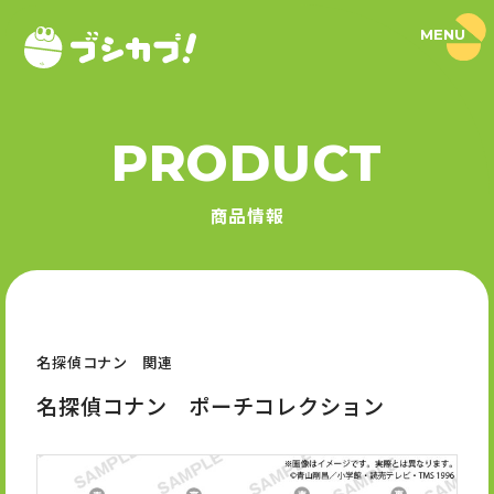
MENU
ブ
シ
カ
プ
！
PRODUCT
｜
PRODUCT
ブ
シ
商品情報
ロ
商品情報
ー
ド
SERIES
カ
プ
セ
シリーズ
ル
公
式
名探偵コナン 関連
NEWS
サ
イ
名探偵コナン ポーチコレクション
ト
ニュース